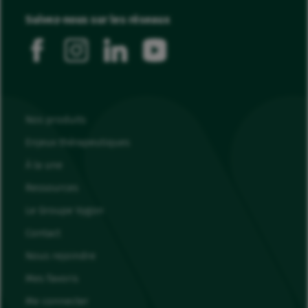
Suivez-nous sur les réseaux
facebook
instagram
linkedin
youtube
Nos produits
Enjeux thérapeutiques
À la une
Ressources
Le Groupe Vygon
Contact
Nous rejoindre
Mes favoris
Me connecter