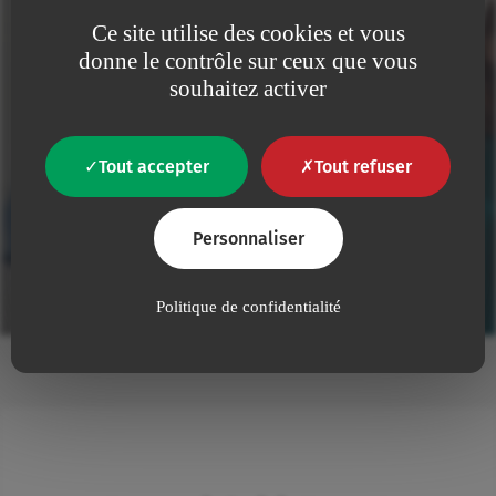
posters, e‑book, ressources et formations offertes.
Ce site utilise des cookies et vous
donne le contrôle sur ceux que vous
souhaitez activer
Découvrir la campagne
Tout accepter
Tout refuser
Personnaliser
Politique de confidentialité