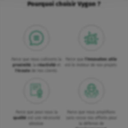
Pourquoi choisir Vygon ?
Parce que nous cultivons la
Parce que
l'innovation utile
proximité
, la
réactivité
et
est le moteur de nos projets
l'écoute
de nos clients
Parce que pour nous la
Parce que nous amplifions
qualité
est une nécessité
sans cesse nos efforts pour
absolue
la défense de