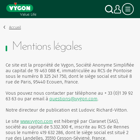
Panneau de gestion des cookies
Aller
Recher
Mon
au
contenu
principal
Accueil
Mentions légales
Ce site est la propriété de Vygon, Société Anonyme Simplifiée
au capital de
19 463 088 €
, immatriculée au RCS de Pontoise
sous le numéro B 325 241 750, dont le siège social est situé 8
rue de Paris, 95440 Ecouen, France.
Vous pouvez nous contacter par téléphone au + 33 (0)1 39 92
63 63 ou par email à
questions@vygon.com
.
Notre directeur de publication est Ludovic Richard-Vitton.
Le site
www.vygon.com
est hébergé par Claranet (SAS),
société au capital de 5.332.300 €, inscrite au RCS de Rennes
sous le numéro 419 632 286, dont le siège social est situé 2
rue des Landelles, 35510 Cesson-Sévigné, France.