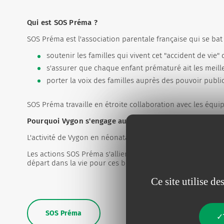
Qui est SOS Préma ?
SOS Préma est l'association parentale française qui se bat
soutenir les familles qui vivent cet "accident de vie"
s'assurer que chaque enfant prématuré ait les meill
porter la voix des familles auprès des pouvoir public
SOS Préma travaille en étroite collaboration avec les équi
Pourquoi Vygon s'engage auprès de SOS Préma ?
L'activité de Vygon en néonatalogie perdure depuis plus de
Les actions SOS Préma s'allient à l'objetif de Vygon qui es
départ dans la vie pour ces bébés est un challenge quotidie
Ce site utilise d
SOS Préma