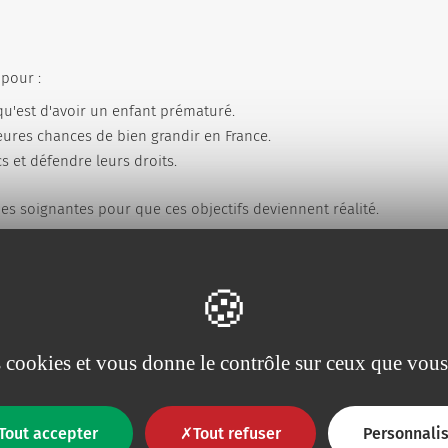
 pour :
 qu'est d'avoir un enfant prématuré.
eures chances de bien grandir en France.
s et défendre leurs droits.
pes soignantes pour que ces objectifs deviennent réalité.
 40 ans, en créant des dispositifs médicaux à usage unique de hau
t d'aider les professionnels de santé à la meilleure prise en soins 
n et collaboratif.
es cookies et vous donne le contrôle sur ceux que vous
Tout accepter
Tout refuser
Personnalis