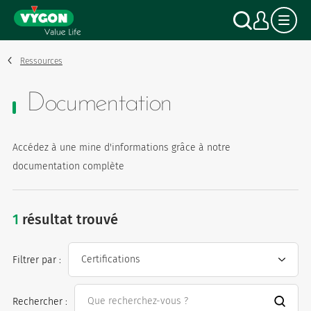
Panneau de gestion des cookies
Aller
Recher
Mon
au
contenu
principal
Ressources
Documentation
Accédez à une mine d'informations grâce à notre
documentation complète
1
résultat trouvé
Filtrer par :
Rechercher :