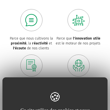
Parce que nous cultivons la
Parce que
l'innovation utile
proximité
, la
réactivité
et
est le moteur de nos projets
l'écoute
de nos clients
Parce que pour nous la
Parce que nous amplifions
qualité
est une nécessité
sans cesse nos efforts pour
absolue
la défense de
l’environnement