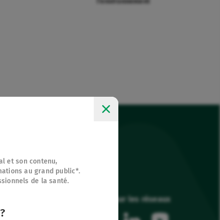
l’environnement
nal et son contenu,
mations au grand public*.
ssionnels de la santé.
Suivez-nous sur les réseaux
?
facebook
instagram
linkedin
youtube