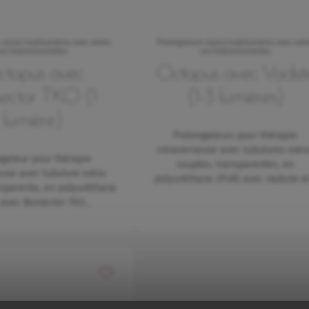
s mono/multilumières avec valves
Prolongateurs mono/multilumières avec valv
uni/bidirectionnelles
uni/bidirectionnelles
topus avec
Octopus avec Vadsit
nector TKO (1
(1-3 lumières)
lumière)
Prolongateurs pour thérapie
intraveineuse avec tubulures extr
ngateur pour thérapie
souples, transparentes, en
euse avec tubulure extra-
polyuréthane (PUR) avec Vadsite e
nsparente, en polyuréthane
 avec Bionector TKO…
Ajouter à mes favoris