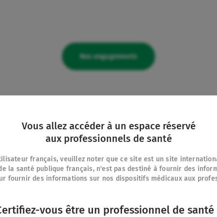
Nos engagements
Vous allez accéder à un espace réservé
aux professionnels de santé
ilisateur français, veuillez noter que ce site est un site internatio
la santé publique français, n'est pas destiné à fournir des infor
ur fournir des informations sur nos dispositifs médicaux aux profe
duits
Contact
Nos autres sites
IFU Hub
thérapeutiques
Nous rejoindre
Certifiez-vous être un professionnel de santé 