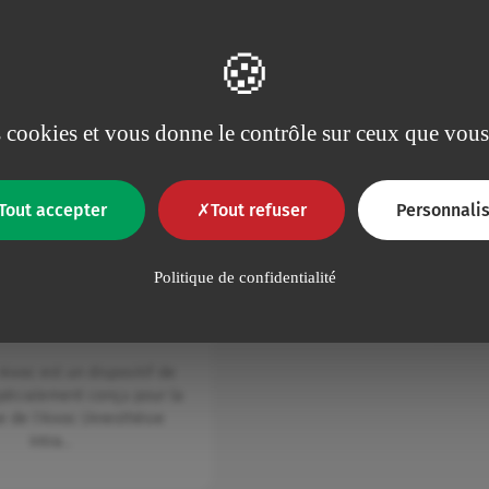
es cookies et vous donne le contrôle sur ceux que vous
Tout accepter
Tout refuser
Personnalis
s mono/multilumières avec valves
uni/bidirectionnelles
us avec valves
Politique de confidentialité
tour (3 lumières)
Aivoc est un dispositif de
pécialement conçu pour la
e de l'Aivoc (Anesthésie
Intra…