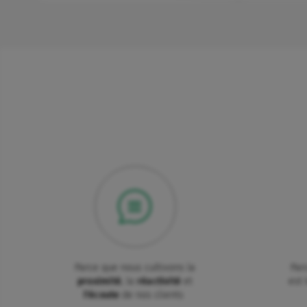
Parce que nous cultivons la
Par
proximité
, la
réactivité
et
est 
l'écoute
de nos clients