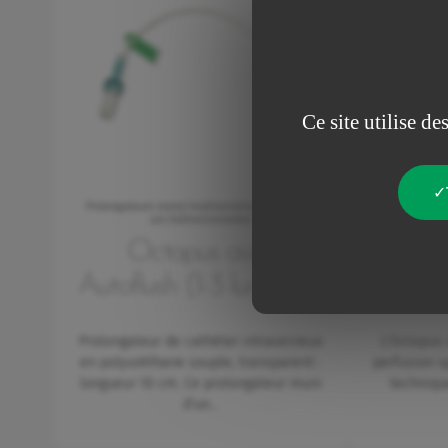
Ce site utilise d
Prolongateurs mono/multilumières avec valves
Prolongateur
uni/bidirectionnelles
Octopus avec
Octop
Autoflush (1-3 lumières)
anti-re
Prolongateur de cathéter intraveineux
L'Octopus 
en polyuréthane souple, transparent :
perfusion s
longueur 10 cm. Ce prolongateur muni
techniqu
d’un…