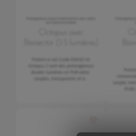
Prolongateurs mono/multilumières avec valves
Prolongateur
uni/bidirectionnelles
Octopus avec
Oc
Bionector (1-5 lumières)
Bio
Protect-a-set (code 836.02) et
Octopus 2 sont des prolongateurs
Prolo
double-lumières en PUR extra-
intravein
souples, transparents et à…
souple, tra
(PUR)
Ajouter à mes favoris