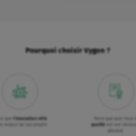
Pourquoi choisir Vygon ?
ce que
l'innovation utile
Parce que pour nous 
le moteur de nos projets
qualité
est une nécess
absolue