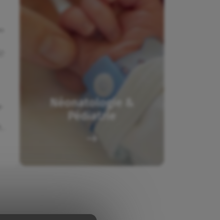
es
e
Néonatologie &
a-
Pédiatrie
t…