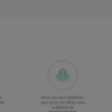
la
Parce que nous amplifions
ité
sans cesse nos efforts pour
la défense de