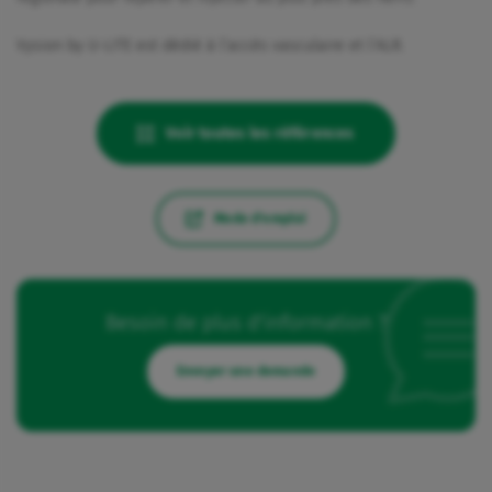
Vysion by U-LITE est dédié à l’accès vasculaire et l’ALR.
Voir toutes les références
Mode d'emploi
Besoin de plus d'information ?
Envoyer une demande