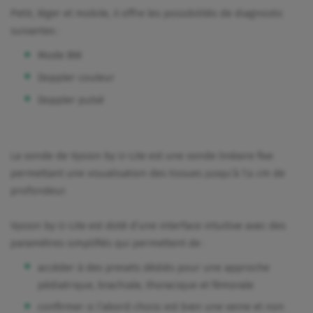
Petit, léger et mobile, il offre les possibilités de diagnostic
suivantes :
Mode BW
Doppler couleur
Doppler pulsé
La sonde de Vysion by U-Lite est une sonde linéaire fixe
permettant une visualisation des tissues jusqu’à 7,4 cm de
profondeur.
Vysion by U-Lite est doté d’une interface intuitive avec des
paramètres simplifiés qui permettent de :
accéder à des presets dédiés pour une approche
pédiatrique, brachiale, thoracique et fémorale
confirmer si l’abord choisi est bien une veine et non