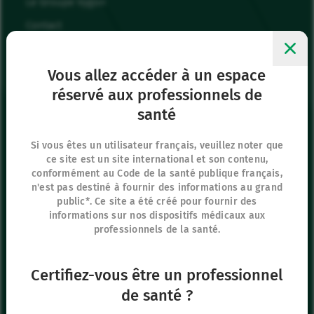
Le Groupe Vygon
Contact
Nous rejoindre
Mes favoris
Vous allez accéder à un espace
réservé aux professionnels de
Me connecter
santé
Page Presse
Si vous êtes un utilisateur français, veuillez noter que
ce site est un site international et son contenu,
Siège social
conformément au Code de la santé publique français,
8 rue de Paris
n'est pas destiné à fournir des informations au grand
95440 Ecouen
public*. Ce site a été créé pour fournir des
informations sur nos dispositifs médicaux aux
France
professionnels de la santé.
+33 (0)1 39 92 63 81
Certifiez-vous être un professionnel
Nos autres sites
de santé ?
IFU Hub