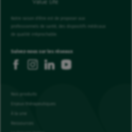
Notre raison d'être est de proposer aux
professionnels de santé, des dispositifs médicaux
de qualité irréprochable.
Suivez-nous sur les réseaux
facebook
instagram
linkedin
youtube
Nos produits
Enjeux thérapeutiques
À la une
Ressources