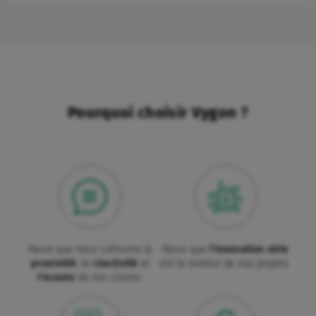
Pourquoi choisir Vygon ?
Parce que nous cultivons la
Parce que
l'innovation utile
proximité
, la
réactivité
et
est le moteur de nos projets
l'écoute
de nos clients