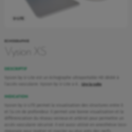
U-LITE
ECHOGRAPHIE
Vysion XS
DESCRIPTIF
Vysion by U-Lite est un échographe ultraportable HD dédié à
l’accès vasculaire. Vysion by U-Lite a é…
Lire la suite
INDICATION
Vysion by U-LITE permet la visualisation des structures entre 0
et 7,4 cm de profondeur. Il permet une bonne visualisation et la
rquoi Vygon a décidé de maintenir Nutrisafe2 pour ces patients.
différenciation du réseau veineux et artériel pour permettre un
accès vasculaire sécurisé. Il est aussi utilisé en anesthésie loco-
régionale pour repérer et injecter au plus près des nerfs.