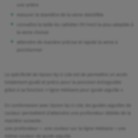
une artère
mesurer le diamètre de la veine identifiée
connaître la taille du cathéter (Fr/mm) la plus adaptée à
la veine choisie
atteindre de manière précise et rapide la veine à
ponctionner
La spécificité de Vysion by U-Lite est de permettre un accès
totalement guidé et précis pour la ponction échoguidée
grâce à sa fonction « ligne médiane pour guide aiguille ».
En combinaison avec Vysion by U-Lite, les guides aiguilles de
couleur permettent d’atteindre une profondeur dédiée de la
manière suivante :
une profondeur = une couleur sur la ligne médiane = une
même couleur de guide aiguille.