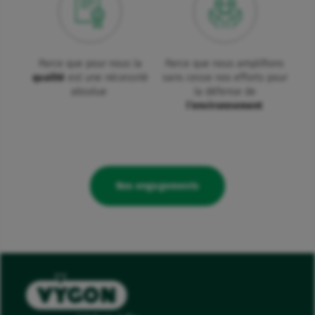
Parce que pour nous la
Parce que nous amplifions
qualité
est une nécessité
sans cesse nos efforts pour
absolue
la défense de
l’environnement
Nos engagements