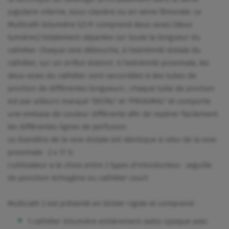
jugulaire interne, sous-clavière ou en veine fémorale. Le
Multicath bilumière 5,5 Fr comprend deux voies (deux
lumières) totalement séparées sur toute la longueur du
cathéter. Chaque voie débouche, à l'extrémité distale du
cathéter, sur un orifice distinct. A l'extrémité proximale, les
deux voies du cathéter sont raccordées à des tubes de
jonction de différentes longueurs ; chaque tube de jonction
est par ailleurs marqué "DISTAL" et "PROXIMAL" et comporte
une embase de couleur différente afin de repérer facilement
les différentes lignes de perfusion.
Le diamètre de la voie distale est identique à celui de la voie
proximale : 2 x 17 G.
L'utilisateur a le choix entre 2 types d'introducteur : aiguille
de ponction échogène ou cathéter court.
Multicath 2 est présenté en blister rigide et comprend :
1 cathéter bilumière entièrement radio-opaque avec