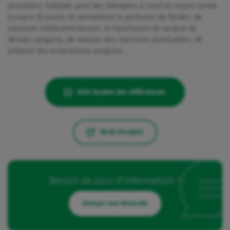
possibles). Indiqués pour des thérapies à court et moyen terme
(jusqu'à 29 jours), ils permettent la perfusion de fluides, de
solutions médicamenteuses, la transfusion de sang et de
dérivés sanguins, de réaliser des injections ponctuelles, de
prélever des échantillons sanguins…
Voir toutes les références
Mode d'emploi
Besoin de plus d'information ?
Envoyer une demande