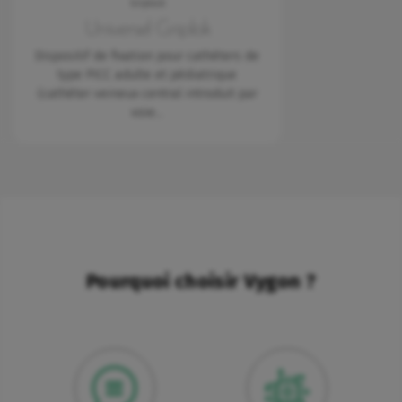
Griplock
Universel Griplok
Dispositif de fixation pour cathéters de
type PICC adulte et pédiatrique
(cathéter veineux central introduit par
voie…
Pourquoi choisir Vygon ?