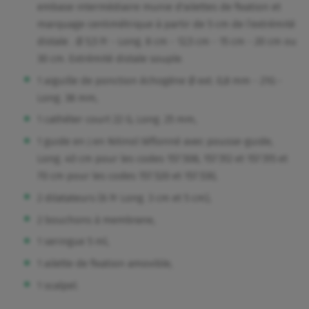
embase intermédiaire munie d'ailettes de fixation et
marquage centimétrique à partir de 5 cm de l’extrémité
distale . Ø 5,5 Fr - Long. 8 cm - 12,5 cm - 15 cm - 20 cm ou
30 cm. Extrémité distale souple.
1 aiguille de ponction échogène Ø ext. 0,8 mm - 21G -
Long. 38 mm,
1 cathéter court 22 G, Long. 25 mm,
1 guide en J en Nitinol téflonné avec pousse-guide,
Long. 40 cm pour les codes 157.508, 157.512 et 157.515 et
70 cm pour les codes 157.520 et 157.530,
2 dilatateurs (6 Fr Long. 3 cm et 5 cm),
2 bouchons à membrane,
1 seringue 5 ml,
1 ailette de fixation amovible,
1 scalpel.