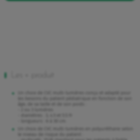
Les + produit
Un choix de CVC multi-lumières conçu et adapté pour
les besoins du patient pédiatrique en fonction de son
âge, de sa taille et de son poids :
- 2 ou 3 lumières
- diamètres : 3, 4.5 et 5.5 Fr
- longueurs : 6 à 30 cm.
Un choix de CVC multi-lumières en polyuréthane selon
le niveau de risque du patient :