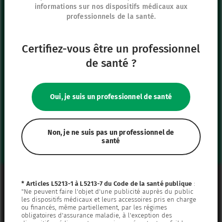
informations sur nos dispositifs médicaux aux
France
professionnels de la santé.
+33 (0)1 39 92 63 81
Certifiez-vous être un professionnel
Nos autres sites
de santé ?
IFU Hub
Safe Enteral
Oui, je suis un professionnel de santé
Neonates
VascuFirst
Campus Vygon
Non, je ne suis pas un professionnel de
santé
Mentions légales
* Articles L5213-1 à L5213-7 du Code de la santé publique
:
"Ne peuvent faire l'objet d'une publicité auprès du public
Plan du site
les dispositifs médicaux et leurs accessoires pris en charge
ou financés, même partiellement, par les régimes
Politique de confidentialité
obligatoires d'assurance maladie, à l'exception des