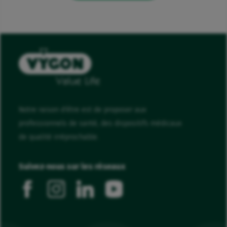
Notre raison d'être est de proposer aux
professionnels de santé, des dispositifs médicaux
de qualité irréprochable.
Suivez-nous sur les réseaux
facebook
instagram
linkedin
youtube