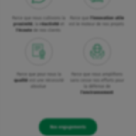
Parce que nous cultivons la
Parce que
l'innovation utile
proximité
, la
réactivité
et
est le moteur de nos projets
l'écoute
de nos clients
Parce que pour nous la
Parce que nous amplifions
qualité
est une nécessité
sans cesse nos efforts pour
absolue
la défense de
l’environnement
Nos engagements