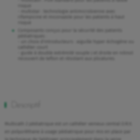
- multicath : PUR standard pour les patients à faible
risque
- multistar : technologie antimicrobienne avec
rifampicine et miconazole pour les patients à haut
risque
Composants conçus pour la sécurité des patients
pédiatriques :
- un choix d'introducteurs : aiguille hyper échogène ou
cathéter court
- guide à double extrémité souple J et droite en nitinol
recouvert de teflon et résistant aux plicatures.
Descriptif
Multicath 2 pédiatrique est un cathéter veineux central O.R.X.
en polyuréthane à usage pédiatrique pour mis en place par
la technique de Seldinger principalement dans la veine