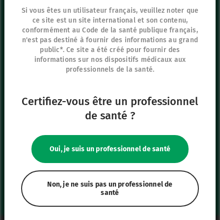
Si vous êtes un utilisateur français, veuillez noter que
ce site est un site international et son contenu,
Siège social
conformément au Code de la santé publique français,
8 rue de Paris
n'est pas destiné à fournir des informations au grand
95440 Ecouen
public*. Ce site a été créé pour fournir des
informations sur nos dispositifs médicaux aux
France
professionnels de la santé.
+33 (0)1 39 92 63 81
Certifiez-vous être un professionnel
Nos autres sites
de santé ?
IFU Hub
Safe Enteral
Oui, je suis un professionnel de santé
Neonates
VascuFirst
Campus Vygon
Non, je ne suis pas un professionnel de
santé