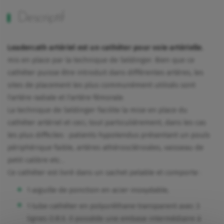
Descriptif
Leadercath artériel est un cathéter pour voie artérielle
,
mis en place par la technique de Seldinger. Bien que ce
cathéter puisse être introduit dans différentes artères, les
sites de placement les plus communément utilisés sont
l'artère radiale et l'artère fémorale.
La technique de Seldinger facilite la mise en place du
cathéter artériel et ceci, tout particulièrement, dans les cas
les plus difficiles : patients hypotendus présentant un pouls
périphérique faible, artères athérosclérosées, vaisseau de
petit calibre etc…
Ce cathéter est livré dans un sachet pelable et comporte :
1 aiguille de ponction en acier inoxydable,
1 tube cathéter en polyuréthane transparent avec 3
lignes O.R.X. Il possède une embase intermédiaire à