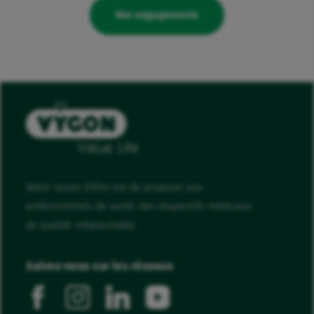
Nos engagements
Notre raison d'être est de proposer aux
professionnels de santé, des dispositifs médicaux
de qualité irréprochable.
Suivez-nous sur les réseaux
facebook
instagram
linkedin
youtube