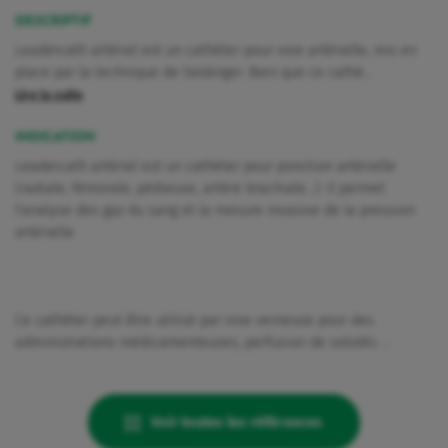
DESCRIPTIF
Leadercath artériel est un cathéter pour voie artérielle, mis en
place par la technique de Seldinger. Bien que ce cathé…
Lire la suite
INDICATION
Leadercath artériel est un cathéter pour ponction artérielle
(radiale, fémorale, pédieuse, artère brachiale...). Il permet
l'analyse des gaz du sang et la mesure invasive de la pression
artérielle.
Ce cathéter peut être utilisé par voie veineuse pour des
administrations médicamenteuses, perfusion de solutés ...
Voir toutes les références