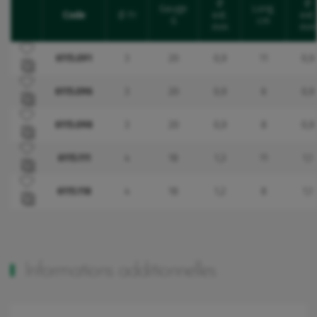
Ø
Ø
Gauge
Long.
Code
Ø Fr
ext.
ext.
Favourites
G
cm
mm
mm
Ajouter à mes favoris
6115.091
3
20
0,9
11
0,9
Ajouter à mes favoris
6115.096
3
20
0,9
6
0,9
Ajouter à mes favoris
6115.098
3
20
0,9
8
0,9
Ajouter à mes favoris
6115.111
4
18
1,3
11
1,1
Ajouter à mes favoris
6115.118
4
18
1,2
8
1,1
Informations additionnelles