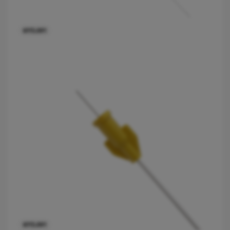
6115.091
rquoi Vygon a décidé de maintenir Nutrisafe2 pour ces patients.
6115.091