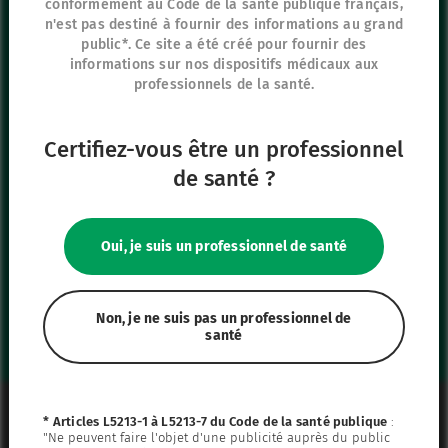
conformément au Code de la santé publique français,
8 rue de Paris
n'est pas destiné à fournir des informations au grand
95440 Ecouen
public*. Ce site a été créé pour fournir des
informations sur nos dispositifs médicaux aux
France
professionnels de la santé.
+33 (0)1 39 92 63 81
Certifiez-vous être un professionnel
Nos autres sites
de santé ?
IFU Hub
Safe Enteral
Oui, je suis un professionnel de santé
Neonates
VascuFirst
Campus Vygon
Non, je ne suis pas un professionnel de
santé
Mentions légales
* Articles L5213-1 à L5213-7 du Code de la santé publique
:
"Ne peuvent faire l'objet d'une publicité auprès du public
Plan du site