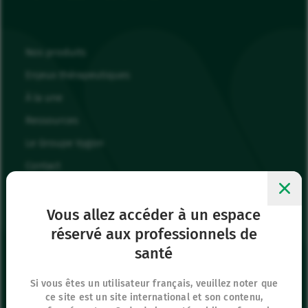
Nos produits
Enjeux thérapeutiques
À la une
Ressources
Le Groupe Vygon
Contact
Nous rejoindre
Mes favoris
Vous allez accéder à un espace
réservé aux professionnels de
Me connecter
santé
Page Presse
Si vous êtes un utilisateur français, veuillez noter que
ce site est un site international et son contenu,
Siège social