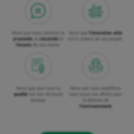
Parce que nous cultivons la
Parce que
l'innovation utile
proximité
, la
réactivité
et
est le moteur de nos projets
l'écoute
de nos clients
Parce que pour nous la
Parce que nous amplifions
qualité
est une nécessité
sans cesse nos efforts pour
absolue
la défense de
l’environnement