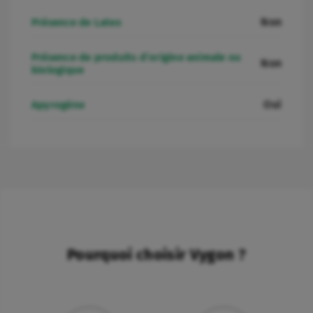
Non
Présence de Latex
Présence de produits d’origine animale ou
Non
biologique
Oui
Apyrogène
Pourquoi choisir Vygon ?