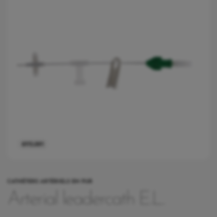
6115.091
CATHÉTERS ARTÉRIELS EN PUR
Arterial leadercath E.L.