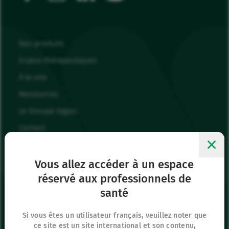
Nos produits
Enjeux thérapeutiques
À la une
Ressources
Le Groupe Vygon
Contact
Nous rejoindre
Mes favoris
Vous allez accéder à un espace
réservé aux professionnels de
Me connecter
santé
Page Presse
Si vous êtes un utilisateur français, veuillez noter que
ce site est un site international et son contenu,
Siège social