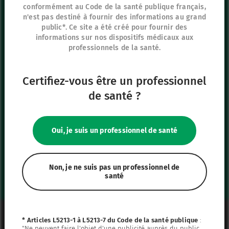
conformément au Code de la santé publique français,
8 rue de Paris
n'est pas destiné à fournir des informations au grand
95440 Ecouen
public*. Ce site a été créé pour fournir des
informations sur nos dispositifs médicaux aux
France
professionnels de la santé.
+33 (0)1 39 92 63 81
Certifiez-vous être un professionnel
Nos autres sites
de santé ?
IFU Hub
Safe Enteral
Oui, je suis un professionnel de santé
Neonates
VascuFirst
Campus Vygon
Non, je ne suis pas un professionnel de
santé
Mentions légales
* Articles L5213-1 à L5213-7 du Code de la santé publique
:
"Ne peuvent faire l'objet d'une publicité auprès du public