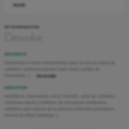
1149.05
SET D'INTRODUCTION
Desivalve
DESCRIPTIF
Introducteur à valve hémostatique pour la mise en place de
cathéters cardiovasculaires (Swan-Ganz, sondes de
stimulation...). -…
Lire la suite
INDICATION
Anesthésie, réanimation, soins intensifs : pose de cathéters
cardiovasculaires (cathéters de stimulation temporaire,
cathéters pour mesure de la pression artérielle pulmonaire,
rquoi Vygon a décidé de maintenir Nutrisafe2 pour ces patients.
mesure du débit cardiaque...)