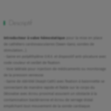
Descriptif
Introducteur à valve hémostatique
pour la mise en place
de cathéters cardiovasculaires (Swan-Ganz, sondes de
stimulation...).
- Gaine en polyéthylène O.R.X. et dispositif anti-plicature avec
code couleur et oeillet de fixation.
- Voie latérale pour injection de médicaments ou monitorage
de la pression veineuse.
- Gaine de stérilité (Asept-Cath) avec fixation à baïonnette se
connectant de manière rapide et fiable sur le corps du
Désivalve avec écrou proximal assurant un obstacle à la
contamination bactérienne et écrou de serrage distal
empêchant tout mouvement de la sonde cardiaque.