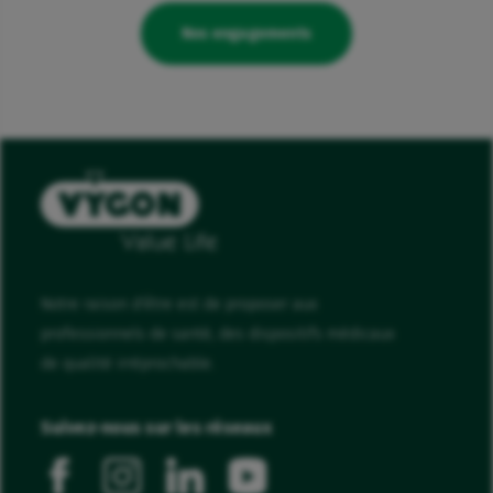
Nos engagements
Notre raison d'être est de proposer aux
professionnels de santé, des dispositifs médicaux
de qualité irréprochable.
Suivez-nous sur les réseaux
facebook
instagram
linkedin
youtube