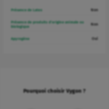
Non
Présence de Latex
Présence de produits d’origine animale ou
Non
biologique
Oui
Apyrogène
Pourquoi choisir Vygon ?