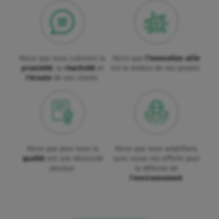
Parce que nous cultivons la
Parce que
l'innovation utile
proximité
, la
réactivité
et
est le moteur de nos projets
l'écoute
de nos clients
Parce que pour nous la
Parce que nous amplifions
qualité
est une nécessité
sans cesse nos efforts pour
absolue
la défense de
l’environnement