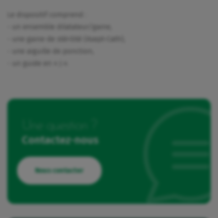
Le dispositif comprend :
- un ensemble dilatateur/gaine,
- une gaine de stérilité (Asept-Cath),
- une aiguille de ponction,
- un guide en « J ».
Une question ?
Contactez-nous
Nous contacter