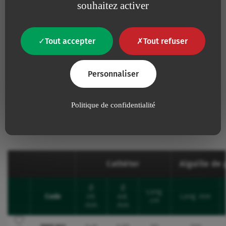
souhaitez activer
Vous avez déjà utilisé ce dispositif, partagez votre
expérience avec nos équipes R&D.
Tout accepter
Tout refuser
Donner son avis
Personnaliser
Politique de confidentialité
Références et Caractéristiques
Cathéter
Aiguille de
Ø
Ø
Long.
Code
int.
ext.
Long. mm
Favourites
cm
mm
mm
Ajouter à mes favoris