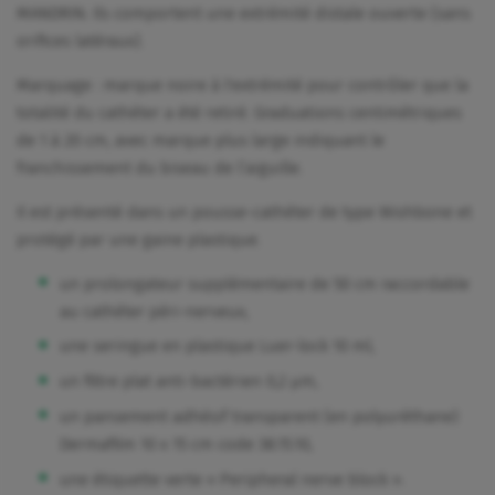
MANDRIN. Ils comportent une extrémité distale ouverte (sans
orifices latéraux).
Marquage : marque noire à l'extrémité pour contrôler que la
totalité du cathéter a été retiré. Graduations centimétriques
de 1 à 20 cm, avec marque plus large indiquant le
franchissement du biseau de l’aiguille.
Il est présenté dans un pousse-cathéter de type Wishbone et
protégé par une gaine plastique.
un prolongateur supplémentaire de 50 cm raccordable
au cathéter péri-nerveux,
une seringue en plastique Luer-lock 10 ml,
un filtre plat anti-bactérien 0,2 µm,
un pansement adhésif transparent (en polyuréthane)
Dermafilm 10 x 15 cm code 38.15.10,
une étiquette verte « Peripheral nerve block ».