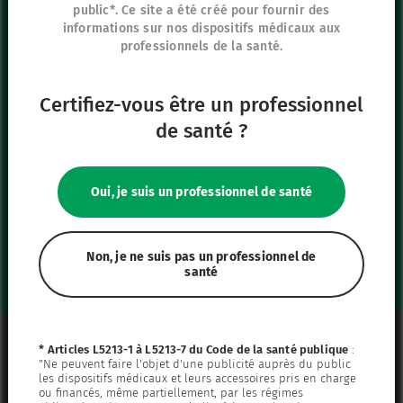
95440 Ecouen
public*. Ce site a été créé pour fournir des
informations sur nos dispositifs médicaux aux
France
professionnels de la santé.
+33 (0)1 39 92 63 81
Certifiez-vous être un professionnel
Nos autres sites
de santé ?
IFU Hub
Safe Enteral
Oui, je suis un professionnel de santé
Neonates
VascuFirst
Campus Vygon
Non, je ne suis pas un professionnel de
santé
Mentions légales
* Articles L5213-1 à L5213-7 du Code de la santé publique
:
"Ne peuvent faire l'objet d'une publicité auprès du public
Plan du site
les dispositifs médicaux et leurs accessoires pris en charge
ou financés, même partiellement, par les régimes
Politique de confidentialité