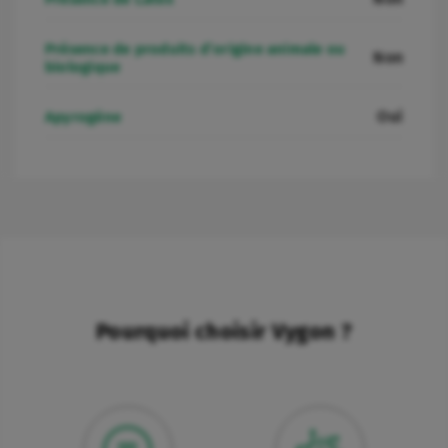
Présence de produits d’origine animale ou
Non
biologique
Oui
Apyrogène
Pourquoi choisir Vygon ?