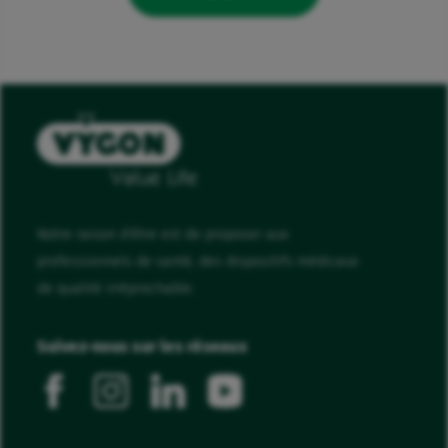
Notre raison d'être est de proposer aux
professionnels de santé, des dispositifs médicaux
de qualité irréprochable.
Suivez-nous sur les réseaux
facebook
instagram
linkedin
youtube