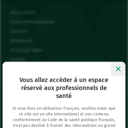
Nos produits
Enjeux thérapeutiques
À la une
Ressources
Le Groupe Vygon
Contact
Nous rejoindre
Mes favoris
Vous allez accéder à un espace
réservé aux professionnels de
Me connecter
santé
Page Presse
Si vous êtes un utilisateur français, veuillez noter que
ce site est un site international et son contenu,
Siège social
conformément au Code de la santé publique français,
8 rue de Paris
n'est pas destiné à fournir des informations au grand