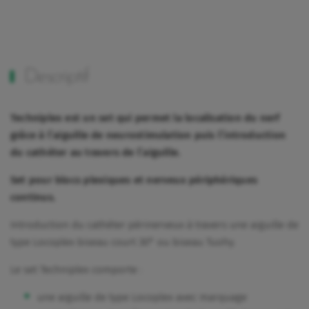
Descriptif
Techniplex est un set qui permet la localisation du nerf
grâce à l’aiguille de neurostimulation puis l’introduction
du cathéter au travers de l’aiguille.
Set pour blocs plexiques et nerveux périphériques
continus.
Introduction du cathéter périnerveux à travers une aiguille de
type Locoplex biseau court 30° ou biseau Tuohy.
Le set Techniplex comporte :
une aiguille de type Locoplex avec marquage