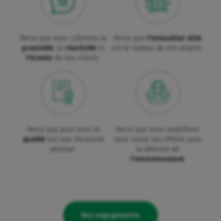
Parce que nous cultivons la
Parce que
l'innovation utile
proximité
, la
réactivité
et
est le moteur de nos projets
l'écoute
de nos clients
Parce que pour nous la
Parce que nous amplifions
qualité
est une nécessité
sans cesse nos efforts pour
absolue
la défense de
l’environnement
Nos engagements