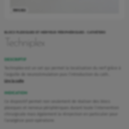
5195.103
BLOCS PLEXIQUES ET NERVEUX PÉRIPHÉRIQUES : CATHÉTERS
Techniplex
DESCRIPTIF
Techniplex est un set qui permet la localisation du nerf grâce à
l’aiguille de neurostimulation puis l’introduction du cath…
Lire la suite
INDICATION
Ce dispositif permet non seulement de réaliser des blocs
plexiques et nerveux périphériques durant toute l’intervention
rquoi Vygon a décidé de maintenir Nutrisafe2 pour ces patients.
chirurgicale mais également la réinjection en particulier pour
l’analgésie post-opératoire.