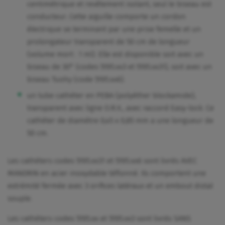
centimétrique et revêtement isolant, seul le biseau est
conducteur. Cette aiguille comporte un cordon
électrique se terminant par une prise femelle et un
prolongateur transparent de 50 cm de longueur
(volume mort : 1 ml). Elle est disponible soit avec un
biseau de 30° (codes 5195.xx3 et 5195.xx31), soit avec un
biseau Tuohy (code 5195.xx6).
un tube cathéter en PEBA (polyéther blockamide),
transparent avec ligne O.R.X., avec raccord Easy-lock. Ce
cathéter de diamètre 0,45 x 0,85 mm a une longueur de
50 cm.
Les cathéters codes 5195.xx31 et 5195.xx6 sont livrés AVEC
MANDRIN en acier inoxydable téflonné. Ils comportent une
extrémité fermée avec 3 orifices latéraux et un embout distal
souple.
Les cathéters codes 5195.xx et 5195.xx3 sont livrés SANS