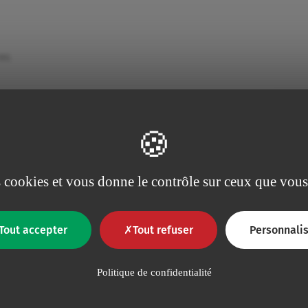
res
es cookies et vous donne le contrôle sur ceux que vous
Tout accepter
Tout refuser
Personnalis
Politique de confidentialité