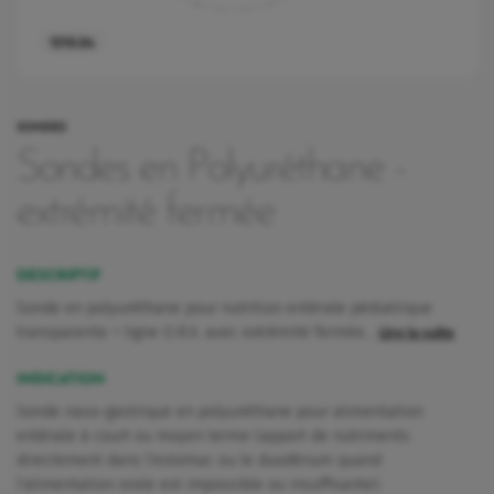
1310.04
SONDES
Sondes en Polyuréthane -
extrémité fermée
DESCRIPTIF
Sonde en polyuréthane pour nutrition entérale pédiatrique
transparente + ligne O.R.X. avec extrémité fermée…
Lire la suite
INDICATION
Sonde naso-gastrique en polyuréthane pour alimentation
rquoi Vygon a décidé de maintenir Nutrisafe2 pour ces patients.
entérale à court ou moyen terme (apport de nutriments
directement dans l'estomac ou le duodénum quand
l'alimentation orale est impossible ou insuffisante).