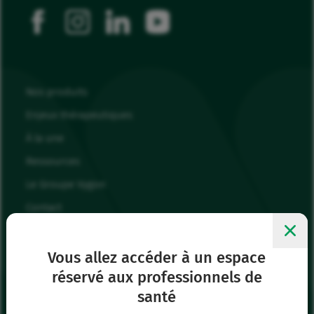
facebook
instagram
linkedin
youtube
Nos produits
Enjeux thérapeutiques
À la une
Ressources
Le Groupe Vygon
Contact
Nous rejoindre
Mes favoris
Vous allez accéder à un espace
réservé aux professionnels de
Me connecter
santé
Page Presse