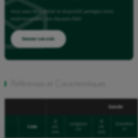
Vous avez déjà utilisé ce dispositif, partagez votre
expérience avec nos équipes R&D.
Donner son avis
Références et Caractéristiques
Sonde
Ø
Ø
Longueur
Diamètre
Code
ext.
int.
Favourites
cm
Fr
mm
mm