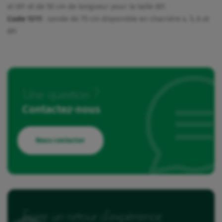
et 6Fr et de 50 cm de longueur pour la taille 8Fr.
Code 1311
: sonde de 75 cm disponible en charrière 4, 5, 6 et
8Fr
Une question ?
Contactez-nous
Nous contacter
Faire un retour d’expérience