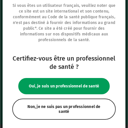
Si vous êtes un utilisateur français, veuillez noter que
ce site est un site international et son contenu,
Siège social
conformément au Code de la santé publique français,
8 rue de Paris
n'est pas destiné à fournir des informations au grand
95440 Ecouen
public*. Ce site a été créé pour fournir des
informations sur nos dispositifs médicaux aux
France
professionnels de la santé.
+33 (0)1 39 92 63 81
Certifiez-vous être un professionnel
Nos autres sites
de santé ?
IFU Hub
Safe Enteral
Oui, je suis un professionnel de santé
Neonates
VascuFirst
Campus Vygon
Non, je ne suis pas un professionnel de
santé