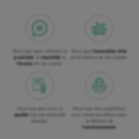
Parce que nous cultivons la
Parce que
l'innovation utile
proximité
, la
réactivité
et
est le moteur de nos projets
l'écoute
de nos clients
Parce que pour nous la
Parce que nous amplifions
qualité
est une nécessité
sans cesse nos efforts pour
absolue
la défense de
l’environnement