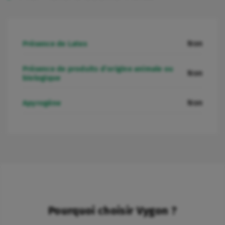
Non
Présence de Latex
Présence de produits d’origine animale ou
Non
biologique
Non
Apyrogène
Pourquoi choisir Vygon ?