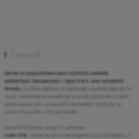
Descriptif
Sonde en polyuréthane pour nutrition entérale
pédiatrique transparente + ligne O.R.X. avec extrémité
fermée
, 2 orifices latéraux, et marquage centimétrique de 5 à
35 cm. L'extrémité proximale de la sonde comporte un petit
godet souple avec un bouchon permettant d'obturer la
sonde lorsqu'elle n'est pas utilisée.
Durée d'utilisation :jusqu'à 4 semaines
Code 1310
: sonde de 40 cm de longueur pour les tailles 4, 5