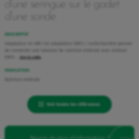
d'une seringue sur le godet
d'une sonde
DESCRIPTIF
Adaptateur en ABS Cet adaptateur ENFit / multicharrière permet
de connecter une tubulure de nutrition entérale avec embout
ENFit …
Lire la suite
INDICATION
Nutrition entérale
Voir toutes les références
rquoi Vygon a décidé de maintenir Nutrisafe2 pour ces patients.
Besoin de plus d'information ?