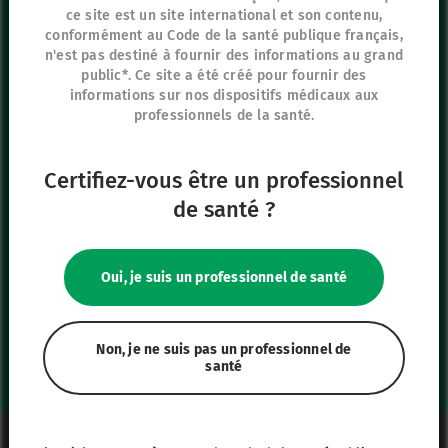
ce site est un site international et son contenu,
Siège social
conformément au Code de la santé publique français,
8 rue de Paris
n'est pas destiné à fournir des informations au grand
95440 Ecouen
public*. Ce site a été créé pour fournir des
informations sur nos dispositifs médicaux aux
France
professionnels de la santé.
+33 (0)1 39 92 63 81
Certifiez-vous être un professionnel
Nos autres sites
de santé ?
IFU Hub
Safe Enteral
Oui, je suis un professionnel de santé
Neonates
VascuFirst
Campus Vygon
Non, je ne suis pas un professionnel de
santé
Mentions légales