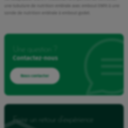
une tubulure de nutrition entérale avec embout ENFit à une
sonde de nutrition entérale à embout godet.
Une question ?
Contactez-nous
Nous contacter
Faire un retour d’expérience