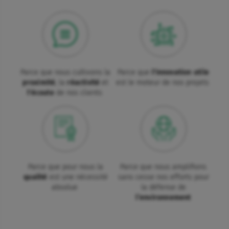
Parce que nous cultivons la
Parce que
l'innovation utile
proximité
, la
réactivité
et
est le moteur de nos projets
l'écoute
de nos clients
Parce que pour nous la
Parce que nous amplifions
qualité
est une nécessité
sans cesse nos efforts pour
absolue
la défense de
l’environnement