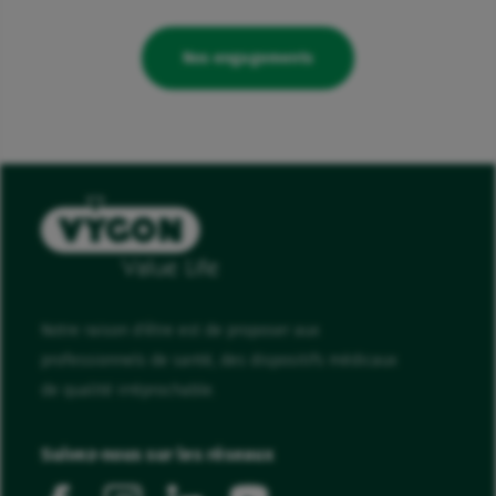
Nos engagements
Notre raison d'être est de proposer aux
professionnels de santé, des dispositifs médicaux
de qualité irréprochable.
Suivez-nous sur les réseaux
facebook
instagram
linkedin
youtube