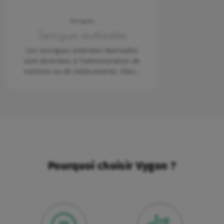
Seringues
Seringues réutilisables
Ces seringues entérales Nutrisafe2
sont destinées à l'administration de
nutrition ou de médicaments. Elles…
Pourquoi choisir Vygon ?