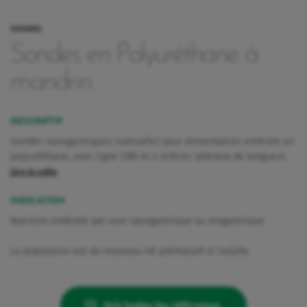
SONDES
Sondes en Polyuréthane à
mandrin
DESCRIPTIF
Sondes nasogastriques nutrisafe2 pour alimentation entérale en
polyuréthane, avec ligne ORX et 2 orifices latéraux de longueur…
Lire la suite
INDICATION
Nutrition entérale par voie nasogastrique ou orogastrique.
La population est du nouveau-né prématuré à l’adulte.
rquoi Vygon a décidé de maintenir Nutrisafe2 pour ces patients.
Voir toutes les références