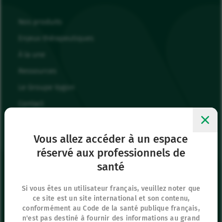
Nos produits
Enjeux thérapeutiques
À la une
Ressources
Le Groupe Vygon
Contact
Nous rejoindre
Mes favoris
Vous allez accéder à un espace
réservé aux professionnels de
Me connecter
santé
Page Presse
Si vous êtes un utilisateur français, veuillez noter que
ce site est un site international et son contenu,
Siège social
conformément au Code de la santé publique français,
8 rue de Paris
n'est pas destiné à fournir des informations au grand