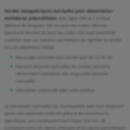
Sondes nasogastriques nutrisafe2 pour alimentation
entérale en polyuréthane
, avec ligne ORX et 2 orifices
latéraux de longueur 125 cm pour les codes 1362.xxx1
(extrémité fermée) et pour les codes 1362.xxx2 (extrémité
ouverte), avec un mandrin permettant de rigidifier la sonde
lors du placement intitial.
Marquage centimétrique numérique de 5 à 70 cm.
Raccord sécurisé nutrisafe2 de couleur pourpre,
nécessitant l'utilisation des dispositifs associés
nutrisafe2.
Obturateur prémonté avec code couleur.
La connexion nutrisafe2 est incompatible avec tout dispositif
ayant une extrémité LUER 6% grâce à des dimensions
spécifiques, par conséquent tout risque d'erreur de
connexion entre les lignes entérales et les lignes parentérales