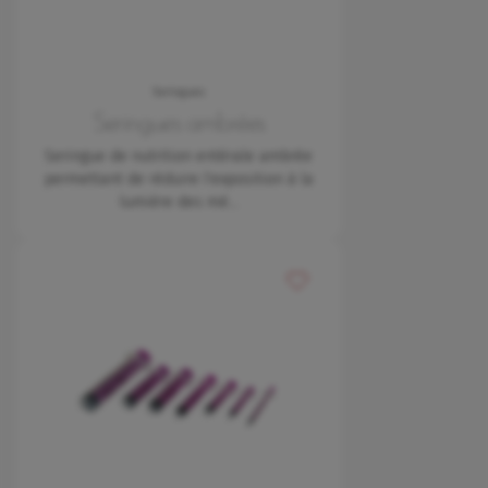
Seringues
Seringues ambrées
Seringue de nutrition entérale ambrée
permettant de réduire l'exposition à la
lumière des mé…
Ajouter à mes favoris