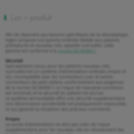
Les + produit
Afin de répondre aux besoins spécifiques de la néonatalogie,
Vygon propose une gamme entérale dédiée aux patients
prématurés et nouveau-nés, appelée nutrisafe2. Cette
gamme est conforme à la
norme ISO 80369-1.
Sécurisé
Spécialement conçu pour les patients nouveau-nés,
nutrisafe2 est un système d'alimentation entérale unique et
sûr, incompatible avec les connecteurs Luer et autres
connecteurs de petit calibre, conformément aux exigences
de la norme ISO 80369-1. Le risque de mauvaise connexion
est minimisé, et la sécurité du patient est accrue.
Le système verrouillable offre une sécurité supplémentaire.
Une déconnexion accidentelle est pratiquement impossible,
ce qui garantit la réception des précieux nutriments.
Propre
La sonde d'alimentation ne doit pas créer de risque
supplémentaire pour les nouveau-nés en introduisant des