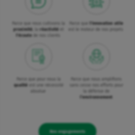
Parce que nous cultivons la
Parce que
l'innovation utile
proximité
, la
réactivité
et
est le moteur de nos projets
l'écoute
de nos clients
Parce que pour nous la
Parce que nous amplifions
qualité
est une nécessité
sans cesse nos efforts pour
absolue
la défense de
l’environnement
Nos engagements