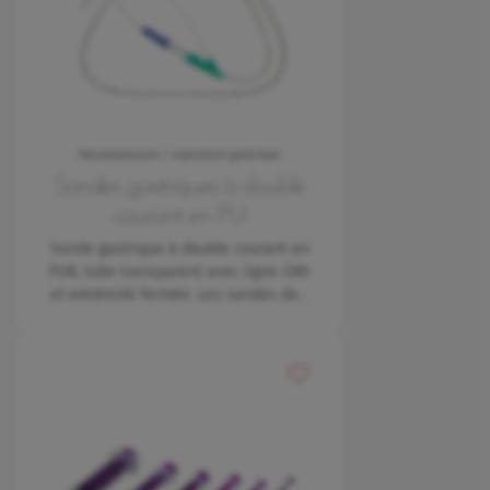
Décompression / aspiration gastrique
Sondes gastriques à double
courant en PU
Sonde gastrique à double courant en
PUR, tube transparent avec ligne ORX
et extrémité fermée. Les sondes de…
Ajouter à mes favoris