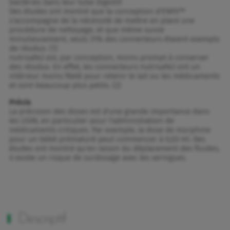
bactéries dans leur tube digestif.
Des études ont montré que la conception d'ENFit™
s'accompagne de la nécessité de mettre en place une
procédure de nettoyage, et que même suivie
minutieusement, seuls 31% des connecteurs étaient exempts
de résidus. (1)
nutrisafe2 est, par conception, moins prompt à conserver
des résidus. En effet, les connecteurs nutrisafe2 ont un
intérieur moins fileté pour retenir le lait ou les médicaments
et sont beaucoup plus petits. (2)
Précis
La précision des doses est d'une grande importance dans
les USIN, en particulier pour l'administration de
médicaments critiques. Par exemple, la dose de morphine
pour un bébé prématuré peut commencer à 0,03 ml. Des
études ont montré qu'en raison du déplacement des fluides,
il existe un risque de surdosage avec les seringues.
Descriptif