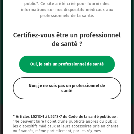
95440 Ecouen
public*. Ce site a été créé pour fournir des
informations sur nos dispositifs médicaux aux
France
professionnels de la santé.
+33 (0)1 39 92 63 81
Certifiez-vous être un professionnel
Nos autres sites
de santé ?
IFU Hub
Safe Enteral
Oui, je suis un professionnel de santé
Neonates
VascuFirst
Campus Vygon
Non, je ne suis pas un professionnel de
santé
Mentions légales
* Articles L5213-1 à L5213-7 du Code de la santé publique
:
"Ne peuvent faire l'objet d'une publicité auprès du public
Plan du site
les dispositifs médicaux et leurs accessoires pris en charge
ou financés, même partiellement, par les régimes
Politique de confidentialité