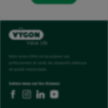
Notre raison d'être est de proposer aux
professionnels de santé, des dispositifs médicaux
de qualité irréprochable.
Suivez-nous sur les réseaux
facebook
instagram
linkedin
youtube