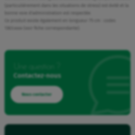
(particulièrement dans les situations de stress) est évité et la
bonne voie d'administration est respectée.
Ce produit existe également en longueur 75 cm : codes
1363.xxxx (voir fiche correspondante).
Une question ?
Contactez-nous
Nous contacter