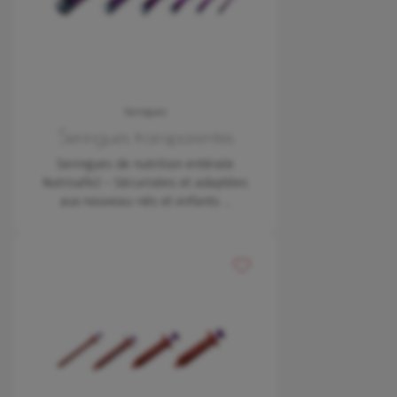
Seringues
Seringues transparentes
Seringues de nutrition entérale
Nutrisafe2 – Sécurisées et adaptées
aux nouveau-nés et enfants
…
Ajouter à mes favoris