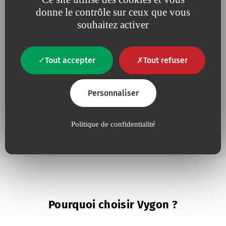
donne le contrôle sur ceux que vous
Les maladies cardiaques et les accidents vasculaires
souhaitez activer
cérébraux sont la principale cause de décès dans le
monde, faisant 18,6 millions de morts chaque année.
Au moins 80 % des décès prématurés dus aux
maladies cardiaques et aux accidents vasculaires
Tout accepter
Tout refuser
cérébraux pourraient être évités si un plus grand
nombre de personnes étaient sensibilisées à la
prévention, aux symptômes et aux soins d’urgence.
Personnaliser
Politique de confidentialité
Pourquoi choisir Vygon ?