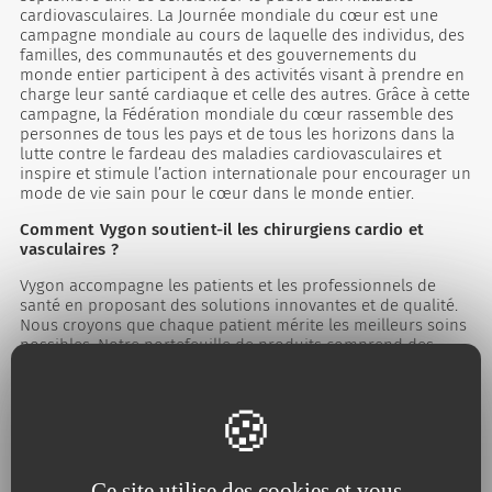
cardiovasculaires. La Journée mondiale du cœur est une
campagne mondiale au cours de laquelle des individus, des
familles, des communautés et des gouvernements du
monde entier participent à des activités visant à prendre en
charge leur santé cardiaque et celle des autres. Grâce à cette
campagne, la Fédération mondiale du cœur rassemble des
personnes de tous les pays et de tous les horizons dans la
lutte contre le fardeau des maladies cardiovasculaires et
inspire et stimule l’action internationale pour encourager un
mode de vie sain pour le cœur dans le monde entier.
Comment Vygon soutient-il les chirurgiens cardio et
vasculaires ?
Vygon accompagne les patients et les professionnels de
santé en proposant des solutions innovantes et de qualité.
Nous croyons que chaque patient mérite les meilleurs soins
possibles. Notre portefeuille de produits comprend des
prothèses, des patchs, des systèmes d'inflation, des
dispositifs de compression radiale… Et nous travaillons
chaque jour en étroite collaboration avec les chirurgiens
pour que l’innovation et la solution pour les patients restent
une priorité.
Pour en savoir plus sur les maladies cardiovasculaires :
Ce site utilise des cookies et vous